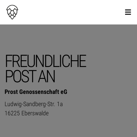
FREUNDLICHE
POST AN
Prost Genossenschaft eG
Ludwig-Sandberg-Str. 1a
16225 Eberswalde