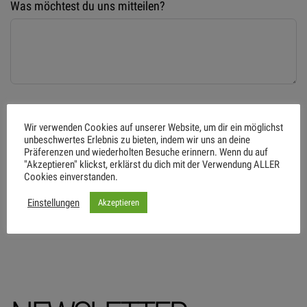
Was möchtest du uns mitteilen?
Ich stimme zu, dass die von mir übermittelten
Wir verwenden Cookies auf unserer Website, um dir ein möglichst
Informationen gespeichert werden, damit meine Anfrage
unbeschwertes Erlebnis zu bieten, indem wir uns an deine
beantwortet werden kann. Die Daten werden nicht an
Präferenzen und wiederholten Besuche erinnern. Wenn du auf
"Akzeptieren" klickst, erklärst du dich mit der Verwendung ALLER
Dritte weitergegeben.
Cookies einverstanden.
Einstellungen
Akzeptieren
Absenden