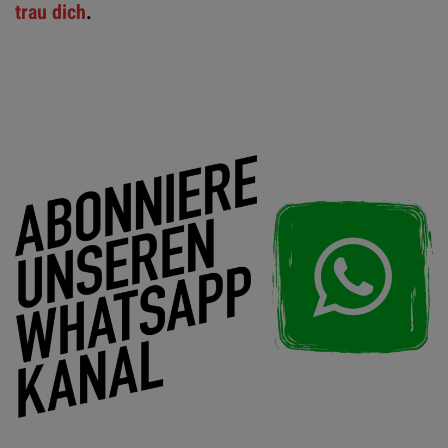
trau dich
.