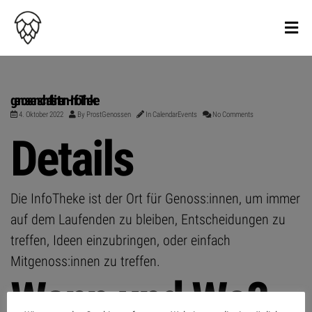
genossenschaftsintern – InfoTheke
4. Oktober 2022
By
ProstGenossen
In
CalendarEvents
No Comments
Details
Die InfoTheke ist der Ort für Genoss:innen, um immer
auf dem Laufenden zu bleiben, Entscheidungen zu
treffen, Ideen einzubringen, oder einfach
Mitgenoss:innen zu treffen.
Wann und Wo?